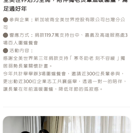
全美世界活力全開，陪伴獨老長輩溫暖圍爐，滿
足過好年
● 參與企業：新加坡商全美世界控股有限公司台灣分公
司
● 響應方式：捐款119.7萬支持台中、嘉義及高雄服務處3
場百人圍爐餐會
● 活動內容：
感謝全美世界第三年捐款支持「寒冬助老 刻不容緩」獨
居弱勢長輩關懷計畫。
今年共計舉舉辦3場圍爐餐會，邀請近300位長輩參與，
更出動近300位企業志工共襄盛舉，透過一對一的陪伴，
讓長輩在年前溫暖圍爐，降低年節的孤寂感。