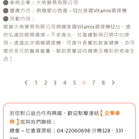
● 參與企業：大侑貿易有限公司
● 響應方式：捐贈愛心物資－12台美國Vitamix調理機
● 活動內容：
感謝大侑貿易有限公司捐贈美國Vitamix調理機12台，提
供弘道的服務場域－不老食光、社區據點與日照中心使
用。透過此次捐贈調理機，可提升長輩的飲食健康，亦可
提供多元的餐食營養，幫助長輩迎向健康又精彩的老後生
活！
1
2
3
4
5
6
7
8
若您對公益合作有興趣，歡迎點擊連結
【企業參
與】
或與我們聯絡：
總會－社會資源組：04-22060698 分機328、331、