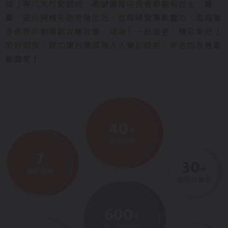
成」等六大行動面向，希望讓每位長者都能有自主、尊
嚴、安心與精彩的老後生活，並同時發揮影響力，透過攜
手各界共創高齡友善社會，成為「一起道老，精彩美好」
的好朋友，致力讓台灣成為人人樂於談老、伴老的友善高
齡國家！
40
+
服務方案
7
30
+
個服務處
個服務據點
600
+
位工作夥伴