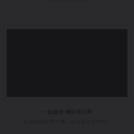
一起道老 精彩美好🌟
弘道30與你柑杯🍻一起迎接美好時刻✨