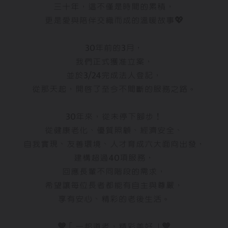
三十年，這不僅是時間的累積，
更是愛與陪伴交織而成的溫暖故事💖
30年前的3月，
我們正式獲准立案，
並於3/24完成法人登記，
從那天起，開啟了至今不間斷的服務之路。
30年來，從未停下腳步！
從健康老化、優質照顧、經濟安全、
自我實現、友善環境、人才育成六大面向出發，
建構超過40項服務，
回應長輩不同階段的需求，
希望讓每位長者都能有自主與尊嚴，
享有安心、精彩的老後生活。
🧡「一起道老，精彩美好」🧡