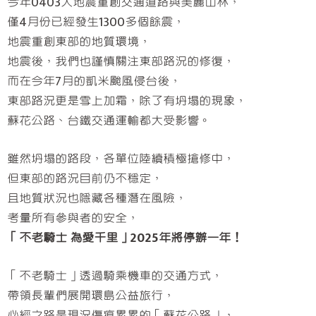
今年0403大地震重創交通道路與美麗山林，
僅4月份已經發生1300多個餘震，
地震重創東部的地質環境，
地震後，我們也謹慎關注東部路況的修復，
而在今年7月的凱米颱風侵台後，
東部路況更是雪上加霜，除了有坍塌的現象，
蘇花公路、台鐵交通運輸都大受影響。
雖然坍塌的路段，各單位陸續積極搶修中，
但東部的路況目前仍不穩定，
且地質狀況也隱藏各種潛在風險，
考量所有參與者的安全，
「不老騎士 為愛千里」2025年將停辦一年！
「不老騎士」透過騎乘機車的交通方式，
帶領長輩們展開環島公益旅行，
必經之路是現況傷痕累累的「蘇花公路」，