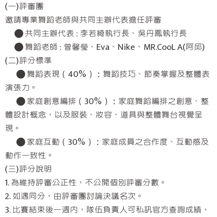
(一)評審團
邀請專業舞蹈老師與共同主辦代表擔任評審
● 共同主辦代表 : 李若綺執行長、吳丹鳳執行長
● 舞蹈老師 : 曾馨瑩、Eva、Nike、MR.CooL A(阿邱)
(二)評分標準
● 舞蹈表現（40%）：舞蹈技巧、節奏掌握及整體表
演張力。
● 家庭創意編排（30%）：家庭舞蹈編排之創意、整
體設計概念，以及服裝、妝容、道具與整體舞台視覺呈
現。
● 家庭互動（30%）：家庭成員之合作度、互動感及
動作一致性。
(三)評分說明
1. 為維持評審公正性，不公開個別評審分數。
2. 如遇同分，由評審團討論決議名次。
3. 比賽結束後一週內，隊伍負責人可私訊官方查詢成績，