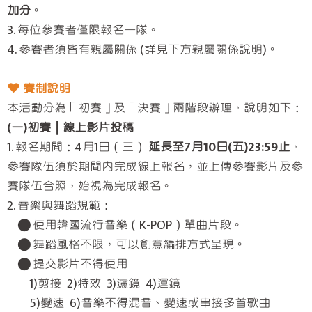
加分
。
3. 每位參賽者僅限報名一隊。
4. 參賽者須皆有親屬關係 (詳見下方親屬關係說明)。
❤︎ 賽制說明
本活動分為「初賽」及「決賽」兩階段辦理，說明如下：
(一)初賽｜線上影片投稿
1. 報名期間：4月1日（三）
延長至7月10日(五)23:59止
，
參賽隊伍須於期間內完成線上報名，並上傳參賽影片及參
賽隊伍合照，始視為完成報名。
2. 音樂與舞蹈規範：
● 使用韓國流行音樂（K-POP）單曲片段。
● 舞蹈風格不限，可以創意編排方式呈現。
● 提交影片不得使用
1)剪接 2)特效 3)濾鏡 4)運鏡
5)變速 6)音樂不得混音、變速或串接多首歌曲