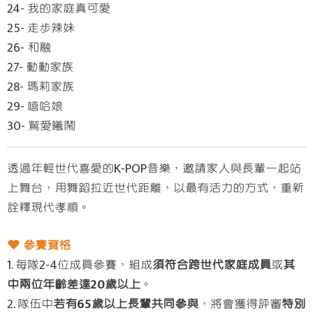
24- 我的家庭真可愛
25- 走步辣妹
26- 和融
27- 動動家族
28- 瑪莉家族
29- 嘻哈娘
30- 鷲愛曦鬧
透過年輕世代喜愛的K-POP音樂，邀請家人與長輩一起站
上舞台，用舞蹈拉近世代距離，以最有活力的方式，重新
詮釋現代孝順。
❤︎ 參賽資格
1. 每隊2-4位成員參賽，組成
須符合跨世代家庭成員
或
其
中兩位年齡差達20歲以上
。
2. 隊伍中
若有65歲以上長輩共同參與
，將會獲得評審
特別