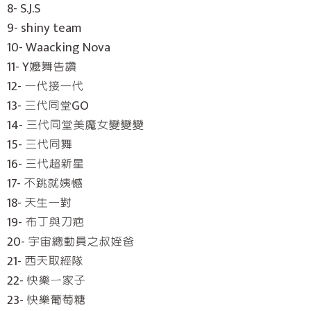
8- S.J.S
9- shiny team
10- Waacking Nova
11- Y嬤舞告讚
12- 一代接一代
13- 三代同堂GO
14- 三代同堂美魔女變變變
15- 三代同舞
16- 三代超新星
17- 不跳就姨憾
18- 天生一對
19- 布丁與刀疤
20- 宇宙總動員之叔姪爸
21- 西天取經隊
22- 快樂ㄧ家子
23- 快樂葡萄糖