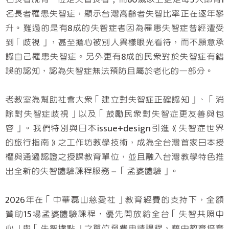
名長者罹患失智症，顯示台灣高齡者失智比率正在逐年攀
升。難過的是有8成的失智症者因為罹患失智症曾經遭受
到「歧視」，甚至擔心被別人異樣眼光看待，而不願意承
認自己罹患失智症。另外更有8成的民眾對於失智症有錯
誤的認知，認為失智症無法預防且屬於老化的一部分。
老教室為幫助社會大眾「建立對失智症正確認知」、「消
除對失智症歧視」以及「鼓勵民眾對失智症更友善與包
容」。我們特別與日本issue+design引進《失智症世界
的旅行指南》之工作坊教學技術，成為全台灣首家日本授
權與通過認證之授課教育單位，並且融入台灣教學特色推
出全新的失智體驗課程服務－「孟婆體驗」。
2026年在「中華磊山慈愛社」教育經費的支持下，全額
贊助15場孟婆體驗課程，優先開放給全台「失智共照中
心」與「失智據點」之單位免費申請課程，藉由教育培育