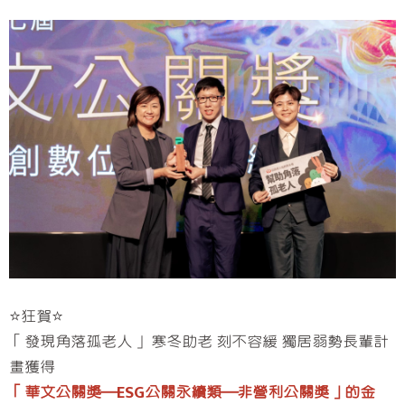
⭐狂賀⭐
「發現角落孤老人」 寒冬助老 刻不容緩 獨居弱勢長輩計
畫獲得
「華文公關獎─ESG公關永續類─非營利公關獎」的金