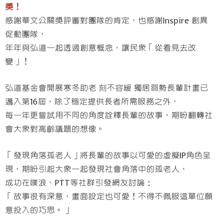
獎！
感謝華文公關獎評審對團隊的肯定，也感謝Inspire 創異
促動團隊，
年年與弘道一起透過創意概念，讓民眾「從看見去改
變」！
弘道基金會開展寒冬助老 刻不容緩 獨居弱勢長輩計畫已
邁入第16屆，除了穩定提供長者所需服務之外，
每一年更嘗試用不同的角度詮釋長輩的故事，期盼翻轉社
會大眾對高齡議題的想像。
「發現角落孤老人」將長輩的故事以可愛的虛擬IP角色呈
現，期盼引起大眾一起發現社會角落中的孤老人，
成功在噗浪、PTT等社群引發網友討論：
「故事很有深意，畫面設定也可愛！不得不佩服這單位願
意投入的巧思。」