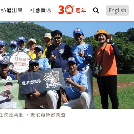
弘道出品
社會責信
English
灶炊煙再起 ，老宅再傳歡笑聲