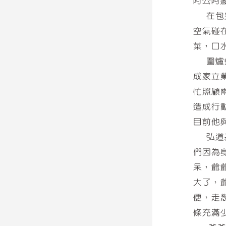
阿公阿
在包完
空氣碰
菜，口
圍爐餐
成家立
忙照顧
造成行
目前他
弘道基
們因為
呆，爺
大了，
便，走
條充滿