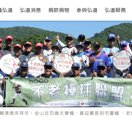
識弘道
弘道消息
捐款捐物
參與弘道
弘道服務
賴清德來拜年，金山近百歲夫妻檔，喜迎貴客到宅圍爐 ，老