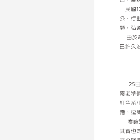
民國12
公、行
顧，弘
由於每
已許久
25日
兩老準
紅色系
跑，逗
寒暄過
其實也