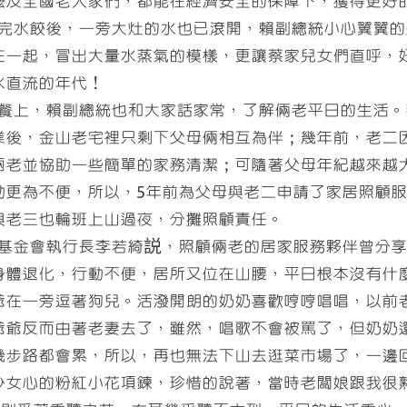
嬤及全國老人家們，都能在經濟安全的保障下，獲得更好
水餃後，一旁大灶的水也已滾開，賴副總統小心翼翼的
在一起，冒出大量水蒸氣的模樣，更讓蔡家兒女們直呼，
水直流的年代！
上，賴副總統也和大家話家常，了解倆老平日的生活。
業後，金山老宅裡只剩下父母倆相互為伴；幾年前，老二
兩老並協助一些簡單的家務清潔；可隨著父母年紀越來越
動更為不便，所以，5年前為父母與老二申請了家居照顧
與老三也輪班上山過夜，分攤照顧責任。
金會執行長李若綺説，照顧倆老的居家服務夥伴曾分享
身體退化，行動不便，居所又位在山腰，平日根本沒有什
爺在一旁逗著狗兒。活潑開朗的奶奶喜歡哼哼唱唱，以前
爺爺反而由著老妻去了，雖然，唱歌不會被罵了，但奶奶
幾步路都會累，所以，再也無法下山去逛菜市場了，一邊
少女心的粉紅小花項鍊，珍惜的說著，當時老闆娘跟我很