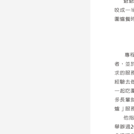
爺爺則
咬成一
圍爐餐
專程從
者，並
求的服
經驗去
一起吃
多長輩
爐」服
他指出
舉辦過