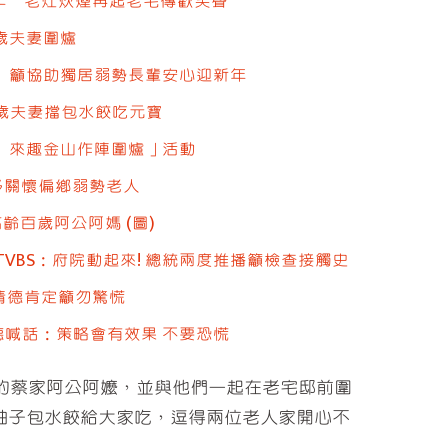
拜年 老灶炊煙再起老宅傳歡笑聲
歲夫妻圍爐
 籲協助獨居弱勢長輩安心迎新年
百歲夫妻擋包水餃吃元寶
 來趣金山作陣圍爐」活動
多關懷偏鄉弱勢老人
齡百歲阿公阿媽 (圖)
TVBS：府院動起來! 總統兩度推播籲檢查接觸史
清德肯定籲勿驚慌
德喊話：策略會有效果 不要恐慌
的蔡家阿公阿嬤，並與他們一起在老宅邸前圍
袖子包水餃給大家吃，逗得兩位老人家開心不