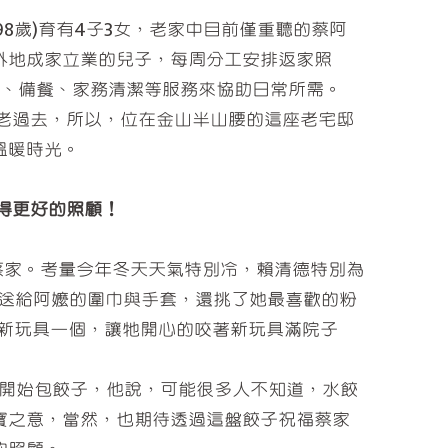
98歲)育有4子3女，老家中目前僅重聽的蔡阿
外地成家立業的兒子，每周分工安排返家照
澡、備餐、家務清潔等服務來協助日常所需。
老過去，所以，位在金山半山腰的這座老宅邸
溫暖時光。
獲得更好的照顧！
家。考量今年冬天天氣特別冷，賴清德特別為
送給阿嬤的圍巾與手套，還挑了她最喜歡的粉
得新玩具一個，讓牠開心的咬著新玩具滿院子
開始包餃子，他說，可能很多人不知道，水餃
寶之意，當然，也期待透過這盤餃子祝福蔡家