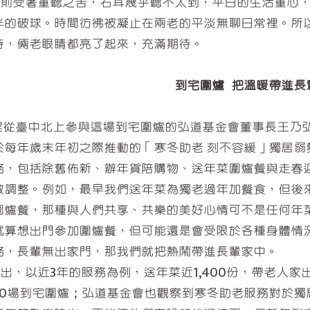
受著重聽之苦，右耳幾乎聽不太到，平日的生活重心，
半的破球。時間彷彿被凝止在兩老的平淡無聊日常裡。所
時，倆老眼睛都亮了起來，充滿期待。
到宅圍爐 把溫暖帶進長
臺中北上參與這場到宅圍爐的弘道基金會董事長王乃弘
於每年歲末年初之際推動的「寒冬助老 刻不容緩」獨居弱
務，包括除舊佈新、辦年貨陪購物、送年菜圍爐餐與走春
做調整。例如，最早我們送年菜為獨老過年加餐食，但後
圍爐餐，那種與人們共享、共樂的美好心情可不是任何年
就算想出門參加圍爐餐，但可能還是會受限於各種身體情
務，長輩無出家門，那我們就把熱鬧帶進長輩家中。
，以近3年的服務為例，送年菜近1,400份，帶老人家出
20場到宅圍爐；弘道基金會也觀察到寒冬助老服務對於獨