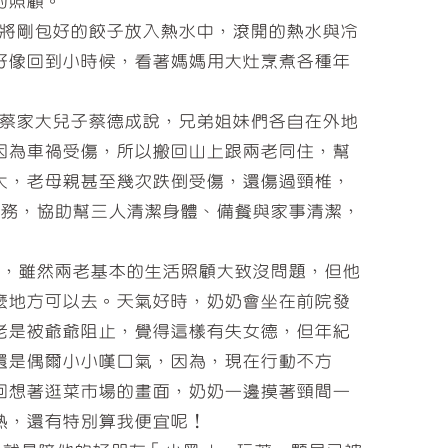
的照顧。
將剛包好的餃子放入熱水中，滾開的熱水與冷
好像回到小時候，看著媽媽用大灶烹煮各種年
蔡家大兒子蔡德成說，兄弟姐妹們各自在外地
因為車禍受傷，所以搬回山上跟兩老同住，幫
大，老母親甚至幾次跌倒受傷，還傷過頸椎，
服務，協助幫三人清潔身體、備餐與家事清潔，
，雖然兩老基本的生活照顧大致沒問題，但他
麼地方可以去。天氣好時，奶奶會坐在前院發
老是被爺爺阻止，覺得這樣有失女德，但年紀
還是偶爾小小嘆口氣，因為，現在行動不方
回想著逛菜市場的畫面，奶奶一邊摸著頸間一
熟，還有特別算我便宜呢！