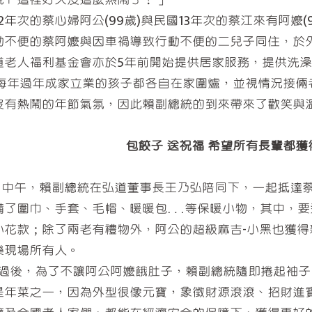
年次的蔡心婦阿公(99歲)與民國13年次的蔡江來有阿嬤(
動不便的蔡阿嬤與因車禍導致行動不便的二兒子同住，於
道老人福利基金會亦於5年前開始提供居家服務，提供洗
年過年成家立業的孩子都各自在家圍爐，並視情況接倆
沒有熱鬧的年節氣氛，因此賴副總統的到來帶來了歡笑與
包餃子 送祝福 希望所有長輩都
中午，賴副總統在弘道董事長王乃弘陪同下，一起抵達蔡
備了圍巾、手套、毛帽、暖暖包…等保暖小物，其中，要
小花款；除了兩老有禮物外，阿公的超級麻吉-小黑也獲
樂現場所有人。
後，為了不讓阿公阿嬤餓肚子，賴副總統隨即捲起袖子
是年菜之一，因為外型很像元寶，象徵財源滾滾、招財進