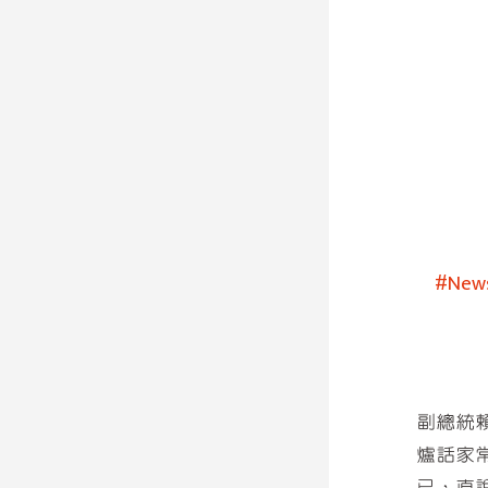
#Ne
副總統
爐話家
已，直