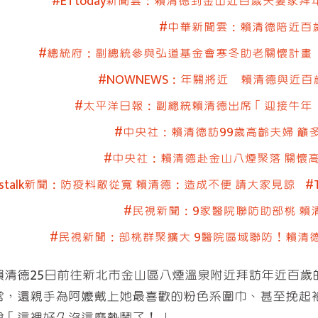
#ETtoday新聞雲：賴清德到金山近百歲夫妻家
#中華新聞雲：賴清德陪近百
#總統府：副總統參與弘道基金會寒冬助老關懷計畫
#NOWNEWS：年關將近 賴清德與近
#太平洋日報：副總統賴清德出席「迎接牛年
#中央社：賴清德訪99歲高齡夫婦 籲
#中央社：賴清德赴金山八煙聚落 關懷高
wstalk新聞：防疫料敵從寬 賴清德：造成不便 請大家見諒
#
#民視新聞：9家醫院聯防助部桃 賴
#民視新聞：部桃群聚擴大 9醫院區域聯防！賴清
賴清德25日前往新北市金山區八煙溫泉附近拜訪年近百歲
常，還親手為阿嬤戴上她最喜歡的粉色系圍巾、甚至挽起
說「這裡好久沒這麼熱鬧了！」