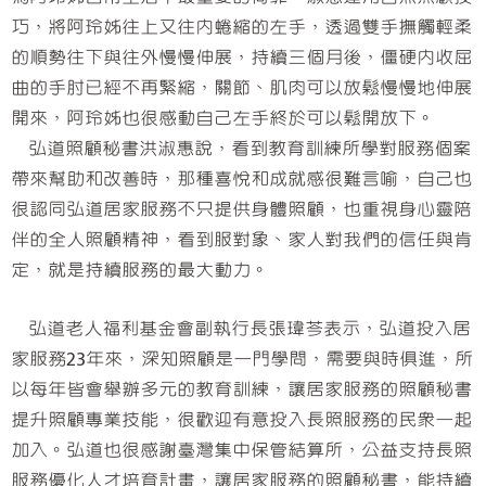
巧，將阿玲姊往上又往內蜷縮的左手，透過雙手撫觸輕柔
的順勢往下與往外慢慢伸展，持續三個月後，僵硬內收屈
曲的手肘已經不再緊縮，關節、肌肉可以放鬆慢慢地伸展
開來，阿玲姊也很感動自己左手終於可以鬆開放下。
弘道照顧秘書洪淑惠說，看到教育訓練所學對服務個案
帶來幫助和改善時，那種喜悅和成就感很難言喻，自己也
很認同弘道居家服務不只提供身體照顧，也重視身心靈陪
伴的全人照顧精神，看到服對象、家人對我們的信任與肯
定，就是持續服務的最大動力。
弘道老人福利基金會副執行長張瑋芩表示，弘道投入居
家服務23年來，深知照顧是一門學問，需要與時俱進，所
以每年皆會舉辦多元的教育訓練，讓居家服務的照顧秘書
提升照顧專業技能，很歡迎有意投入長照服務的民眾一起
加入。弘道也很感謝臺灣集中保管結算所，公益支持長照
服務優化人才培育計畫，讓居家服務的照顧秘書，能持續