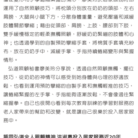
運用了自然照顧技巧，將枕頭分別放在奶奶的頭部、左右
肩膀、大腿與小腿下方，分散身體重量，避免壓瘡和減緩
肢體關節攣縮；藉由從頭部、肩膀、上肢、腰部到下肢，
雙手緩慢穩定的輕柔撫觸照顧，舒緩奶奶緊繃的肢體和心
神；也透過學到的自製預防攣縮手套，將棉質手套填充紗
布，放在奶奶手中，減緩手掌、手指持續蜷縮變形與緊握
情形。
弘道照顧秘書廖美玲分享說，透過自然照顧撫觸、擺位
技巧，從奶奶的神情可以感受到她身體與心理的舒適放
鬆，也看到運用預防攣縮的自製手套和撫觸輕推的技巧，
讓蜷縮緊握的左手掌、手指能夠逐漸放鬆，不會像過往緊
縮握拳。自己也很開心看到每次教育訓練的學習對服務的
老人家帶來的幫助和改變，就是讓自己很樂於投入居家服
務中。
認同弘道全人照顧精神 洪淑惠投入居家服務近20年