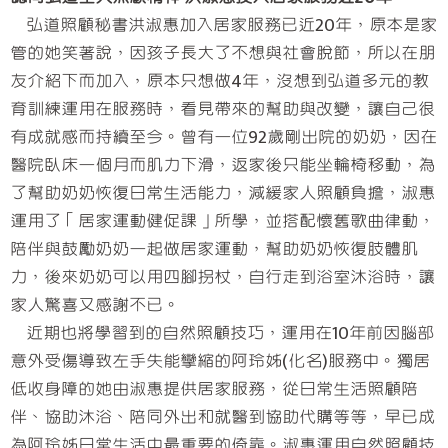
弘道照顧秘書洪淑惠加入居家服務已近20年，原本是家
管的她笑著說，因孩子長大了不想與社會脫節，所以在朋
友介紹下而加入，原本只想做4年，沒想到弘道多元的教
育訓練運用在服務時，看見帶來的幫助與改變，讓自己很
有成就感而持續至今。曾有一位92歲剛出院的奶奶，因在
醫院臥床一個月而肌力下滑，返家後只能坐輪椅移動，為
了幫助奶奶恢復日常生活能力，減緩家人照顧負擔，淑惠
運用了「居家運動健促課」所學，並搭配懷舊歌曲律動，
陪伴與鼓勵奶奶一起做居家運動，幫助奶奶恢復肢體肌
力，後來奶奶可以用四腳拐杖，自行走到浴室沐浴時，讓
家人驚喜又感謝不已。
近期也將學習到的自然照顧技巧，運用在10年前因腦部
意外受傷導致左手失能攣縮的阿玲姊(化名)服務中。獨居
低收身障的她由淑惠提供居家服務，從日常生活照顧陪
伴、協助沐浴、陪同外出和就醫到協助代購等等，早已成
為阿玲姊日常生活中最重要的倚靠。淑惠運用自然照顧技