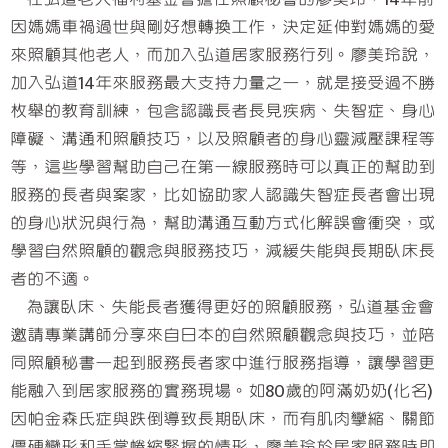
因媽媽車禍過世與剛好想轉換工作，決定延伸對媽媽的愛
來照顧其他老人，而加入弘道居家服務行列。廖美玲說，
加入弘道14年來服務最大支持力量之一，就是接受過不勝
枚舉的教育訓練，包含認識長者長見疾病、失智症、身心
障礙、溝通和照顧技巧，以及照顧者的身心靈減壓課程等
等，這些學習幫助自己在第一線服務時可以真正的幫助到
服務的長者與案家，比如協助家人認識失智症長者會出現
的身心狀況與行為，幫助溝通互動方式化解誤會衝突，或
學習自然照顧的觀念與服務技巧，減緩失能與長期臥床長
者的不適。
為讓臥床、失能長者獲得更好的照顧服務，弘道基金會
邀請專業講師分享來自日本的自然照顧觀念與技巧，並陪
同照顧秘書一起到服務長者家中進行服務指導，讓學習更
能融入到居家服務的實務現場。如80歲的阿滿奶奶(化名)
因帕金森氏症與跌倒導致長期臥床，而有肌肉攣縮、關節
僵硬變形和手掌蜷縮緊握的情形，廖美玲於居家服務時即