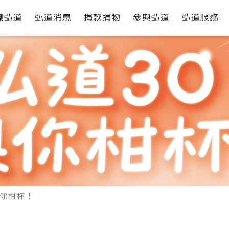
識弘道
弘道消息
捐款捐物
參與弘道
弘道服務
與你柑杯！