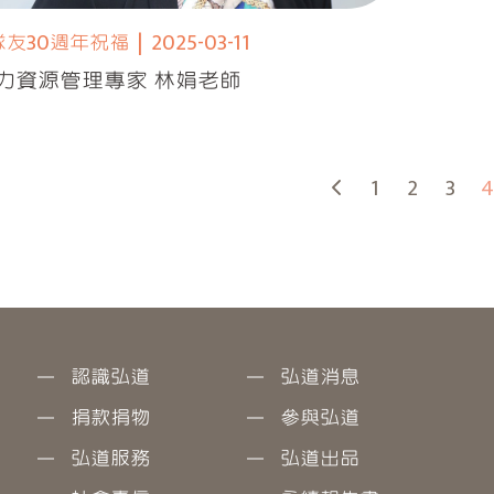
隊友30週年祝福
|
2025-03-11
力資源管理專家 林娟老師
1
2
3
4
認識弘道
弘道消息
捐款捐物
參與弘道
弘道服務
弘道出品