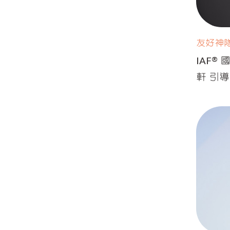
友好神
IAF®
軒 引