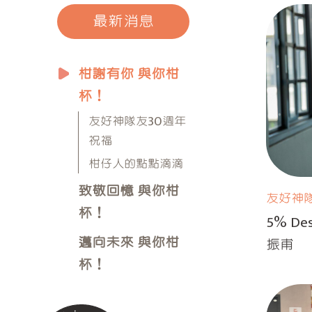
最新消息
柑謝有你 與你柑
杯！
友好神隊友30週年
祝福
柑仔人的點點滴滴
致敬回憶 與你柑
友好神
杯！
5% De
邁向未來 與你柑
振甫
杯！