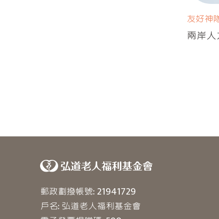
友好神
兩岸人
郵政劃撥帳號: 21941729
戶名: 弘道老人福利基金會