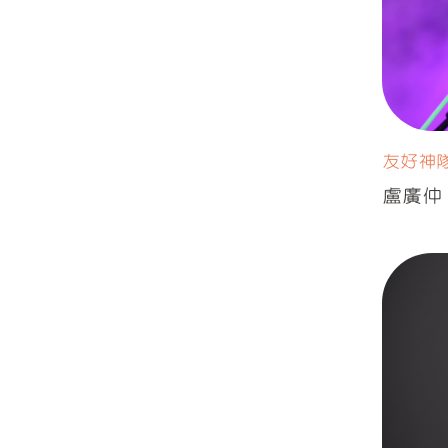
友好神
盧廣仲