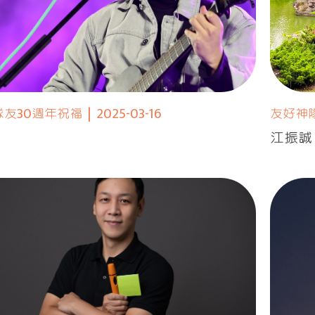
隊友30週年祝福
|
2025-03-16
友好神
江振誠