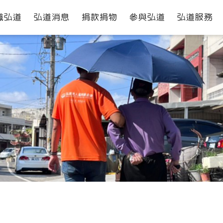
識弘道
弘道消息
捐款捐物
參與弘道
弘道服務