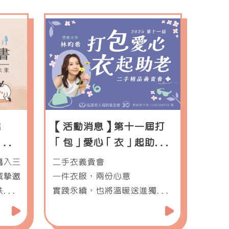
出
【活動消息】第十一屆打
 弘道
「包」愛心「衣」起助老
二手精品義賣會
邁入三
二手衣義賣會
誠摯邀
一件衣服，兩份心意
共好行
實踐永續，也將溫暖送進獨老心
中！