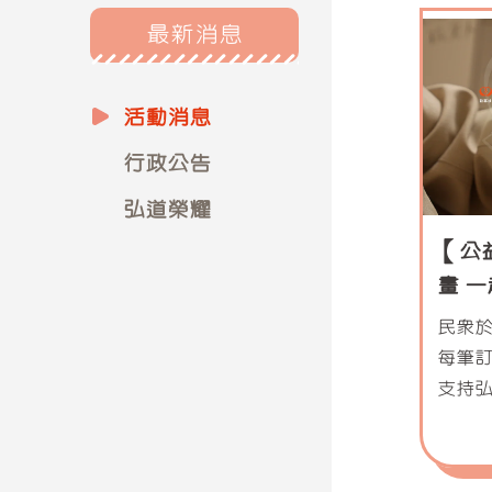
最新消息
活動消息
行政公告
弘道榮耀
【公
畫 
rath
民眾於
每筆訂
支持
動寒冬