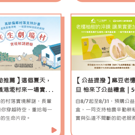
動推薦】這個夏天，
【公益提撥】麻豆老
義港墘村來一場實境
旦 柚來了公益禮盒｜50
遊戲吧！
柚意思
實的村落實境解謎，長輩
自8/7起至8/31，預購公
與你穿越時空，重拾每一
盒，一同支持柚農辛勤耕
貴的生命片段。
實與弘道不間斷的助老服