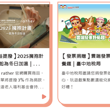
益提撥】2025擁抱計
【發票捐贈】雲端發
一起為冬日加溫｜
餐趣｜臺中地稅局
er
 rather 官網購買商品，
臺中地稅局邀請您捐發票
單將提撥 3% 作為捐款，
心，玩遊戲集點數還能兌
弘道老人福利基金會持續推
好禮！
助老 刻不容緩服務。