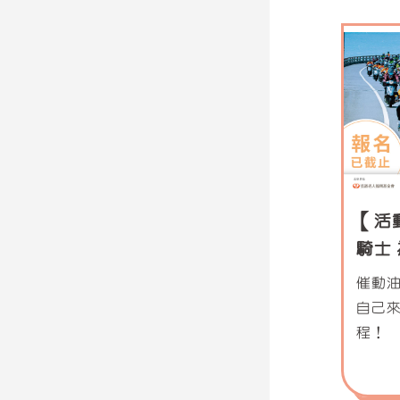
【活
騎士
招募
催動
自己
程！