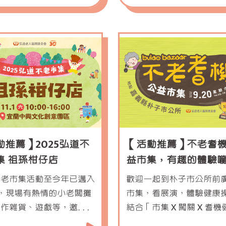
動推薦】2025弘道不
【活動推薦】不老耆
集 祖孫柑仔店
益市集，有趣的體驗
「嘉」，歡迎大家一
不老市集活動至今年已邁入
歡迎一起到朴子市公所前
市集、做公益！
，現場有熱情的小老闆攤
市集，看展演，體驗健康
手作雜貨、遊戲等，邀您一
結合「市集 X 闖關 X 耆機
玩邊做公益！
操 X 展覽」四大元素