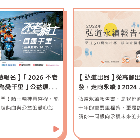
動報名】「2026 不老
【弘道出品】從高齡
 為愛千里」公益環島
發，走向永續《2024
起跑！(報名已截止)
永續報告書》
油門！騎士精神再啟程，給
弘道永續報告書，是我們
來趟熱血與公益的愛心旅
十年的重要里程碑，更是
請你一同銀向永續未來的
動。