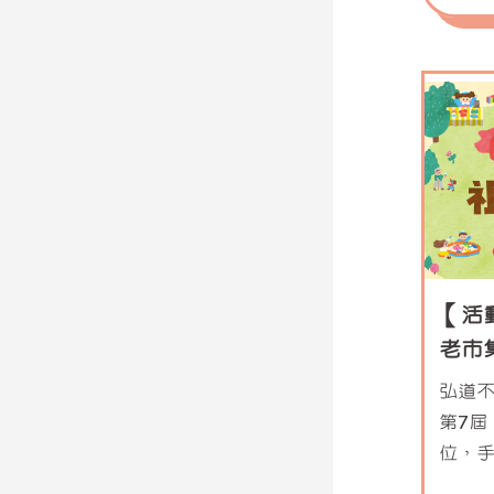
【活
老市
弘道
第7屆
位，
起邊