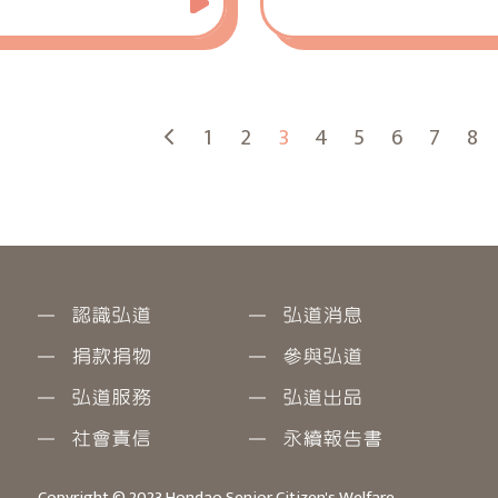
打造長輩的展演舞台，與
起成為市集攤主，創造更
會與可能！
各式吃、喝、玩樂、體驗
1
2
3
4
5
6
7
8
位，等您一起來參加！
認識弘道
弘道消息
捐款捐物
參與弘道
弘道服務
弘道出品
社會責信
永續報告書
Copyright © 2023 Hondao Senior Citizen's Welfare