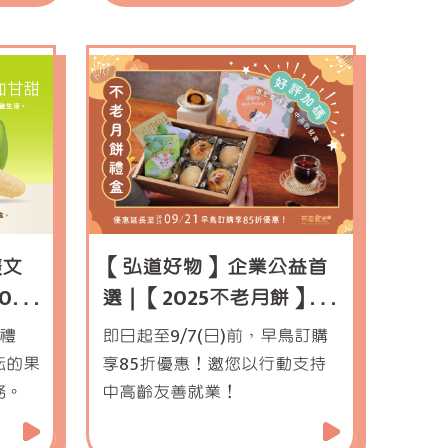
欉文
【弘道好物】 企業公益首
12
選｜【2025不老月餅】中
秋禮盒預購中！
益禮
即日起至9/7(日)前，早鳥訂購
耘的果
享85折優惠！邀您以行動支持
務。
中高齡友善就業！