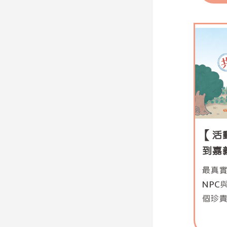
【活
到嘉
解謎
最真
NPC
個珍