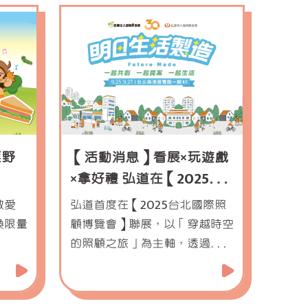
票野
【活動消息】看展×玩遊戲
×拿好禮 弘道在【2025台
北國際照顧博覽會】等你
做愛
弘道首度在【2025台北國際照
換限量
顧博覽會】聯展，以「穿越時空
的照顧之旅」為主軸，透過展區
互動和精彩講座，一起回顧30
年來在高齡議題和長照服務上的
深耕與創新。