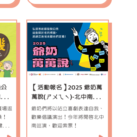
機公
【活動報名】2025 爺奶萬
嚨底
萬說(ㄕㄨㄟˋ)-北中南演
起逛
出公告
廣場逛
爺奶們將以站立喜劇表達自我、
操！
歡樂倡議演出！今年將開啟北中
健康
南巡演，歡迎索票！