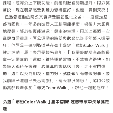
課程，范阿公上下肢功能，前後測數值明顯提升，阿公笑
著說，現在明顯感受到體力變得更好，也能一覺到天亮！
但熱愛運動的阿公其實深受關節退化之苦，一度連走路
都有困難，一年多前進行人工膝關節手術，術後非常認真
地復健，終於恢復能游泳、健走的生活，再加上每週一次
進健身房重訓，阿公運動的時間與狀態比許多年輕人還要
狂！范阿公一聽到弘道將在臺中舉辦「爺奶Color Walk」
健走活動，馬上表示要報名參加，「我要鼓勵所有高齡長
輩一定要喜歡上運動、維持運動習慣，不然會老得快，如
果每天都待在家裡，心情真的會低落沮喪，走出家門運
動，還可以交到朋友，體力好，就能做所有想做的事，像
我前陣子還自己去台南旅行，每天都很開心！」范阿公鼓
勵高齡長輩參加「爺奶Color Walk」，跟他一起動起來！
弘道「爺奶Color Walk」臺中首辦! 邀您帶家中長輩健走
趣