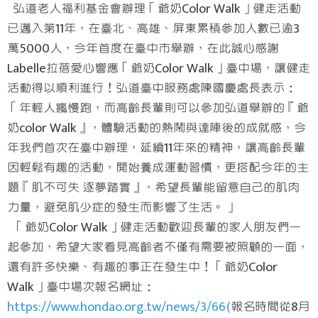
弘道老人福利基金會辦理「爺奶Color Walk」健走活動
已邁入第11年，在臺北、高雄、屏東累積參加人數已逾3
萬5000人，今年首度在臺中市舉辦，在此誠心感謝
Labelle拉蓓愛心響應「爺奶Color Walk」臺中場，讓健走
活動得以順利進行！弘道臺中服務處陳國慶處長表示：
「年輕人瘋慢跑，而高齡長輩則可以參加弘道舉辦的『爺
奶color Walk』，體驗活動的熱鬧與達陣後的成就感，今
年我們首次在臺中辦理，延續11年來的精神，讓高齡長輩
因輕鬆有趣的活動，開始養成運動習慣，更搭配今年的主
題『肌不可失 逐夢踏實』，希望長輩能留意自己的肌肉
力量，避免肌少症的發生而影響了生活。」
「爺奶Color Walk」健走活動歡迎長輩的家人朋友們一
起參加，希望大家看見高齡者不僅有需要被照顧的一面，
還有許多快樂、有趣的事正在發生中！「爺奶Color
Walk」臺中場次報名網址：
https://www.hondao.org.tw/news/3/66
(
報名時間從8月