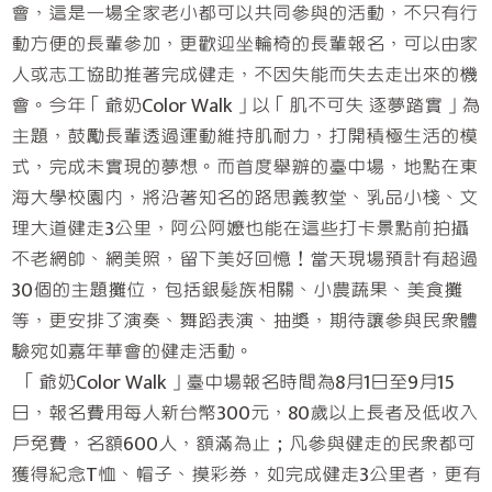
會，這是一場全家老小都可以共同參與的活動，不只有行
動方便的長輩參加，更歡迎坐輪椅的長輩報名，可以由家
人或志工協助推著完成健走，不因失能而失去走出來的機
會。今年「爺奶Color Walk」以「肌不可失 逐夢踏實」為
主題，鼓勵長輩透過運動維持肌耐力，打開積極生活的模
式，完成未實現的夢想。而首度舉辦的臺中場，地點在東
海大學校園內，將沿著知名的路思義教堂、乳品小棧、文
理大道健走3公里，阿公阿嬤也能在這些打卡景點前拍攝
不老網帥、網美照，留下美好回憶！當天現場預計有超過
30個的主題攤位，包括銀髮族相關、小農蔬果、美食攤
等，更安排了演奏、舞蹈表演、抽獎，期待讓參與民眾體
驗宛如嘉年華會的健走活動。
「爺奶Color Walk」臺中場報名時間為8月1日至9月15
日，報名費用每人新台幣300元，80歲以上長者及低收入
戶免費，名額600人，額滿為止；凡參與健走的民眾都可
獲得紀念T恤、帽子、摸彩券，如完成健走3公里者，更有