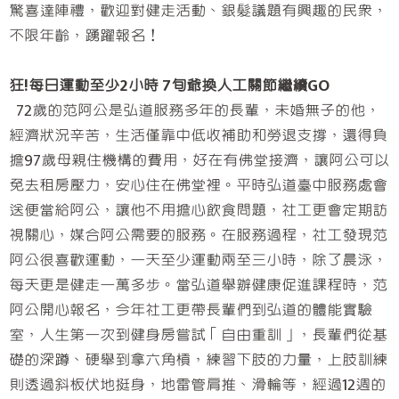
驚喜達陣禮，歡迎對健走活動、銀髮議題有興趣的民眾，
不限年齡，踴躍報名！
狂!每日運動至少2小時 7旬爺換人工關節繼續GO
72歲的范阿公是弘道服務多年的長輩，未婚無子的他，
經濟狀況辛苦，生活僅靠中低收補助和勞退支撐，還得負
擔97歲母親住機構的費用，好在有佛堂接濟，讓阿公可以
免去租房壓力，安心住在佛堂裡。平時弘道臺中服務處會
送便當給阿公，讓他不用擔心飲食問題，社工更會定期訪
視關心，媒合阿公需要的服務。在服務過程，社工發現范
阿公很喜歡運動，一天至少運動兩至三小時，除了晨泳，
每天更是健走一萬多步。當弘道舉辦健康促進課程時，范
阿公開心報名，今年社工更帶長輩們到弘道的體能實驗
室，人生第一次到健身房嘗試「自由重訓」，長輩們從基
礎的深蹲、硬舉到拿六角槓，練習下肢的力量，上肢訓練
則透過斜板伏地挺身，地雷管肩推、滑輪等，經過12週的