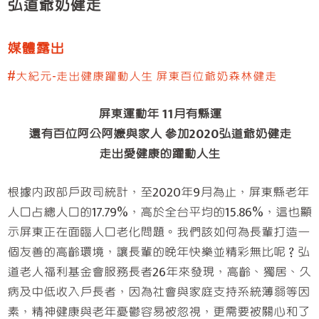
弘道爺奶健走
臺中服務處
彰化服務處
媒體露出
嘉義服務處
#大紀元-走出健康躍動人生 屏東百位爺奶森林健走
高雄服務處
屏東服務處
屏東運動年 11月有縣運
還有百位阿公阿嬤與家人 參加2020弘道爺奶健走
走出愛健康的躍動人生
根據內政部戶政司統計，至2020年9月為止，屏東縣老年
人口占總人口的17.79%，高於全台平均的15.86%，這也顯
示屏東正在面臨人口老化問題。我們該如何為長輩打造一
個友善的高齡環境，讓長輩的晚年快樂並精彩無比呢？弘
道老人福利基金會服務長者26年來發現，高齡、獨居、久
病及中低收入戶長者，因為社會與家庭支持系統薄弱等因
素，精神健康與老年憂鬱容易被忽視，更需要被關心和了