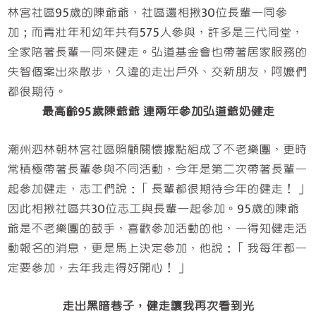
林宮社區95歲的陳爺爺，社區還相揪30位長輩一同參
加；而青壯年和幼年共有575人參與，許多是三代同堂，
全家陪著長輩一同來健走。弘道基金會也帶著居家服務的
失智個案出來散步，久違的走出戶外、交新朋友，阿嬤們
都很期待。
最高齡95歲陳爺爺 連兩年參加弘道爺奶健走
潮州泗林朝林宮社區照顧關懷據點組成了不老樂團，更時
常積極帶著長輩參與不同活動，今年是第二次帶著長輩一
起參加健走，志工們說：「長輩都很期待今年的健走！」
因此相揪社區共30位志工與長輩一起參加。95歲的陳爺
爺是不老樂團的鼓手，喜歡參加活動的他，一得知健走活
動報名的消息，更是馬上決定參加，他說：「我每年都一
定要參加，去年我走得好開心！」
走出黑暗巷子，健走讓我再次看到光