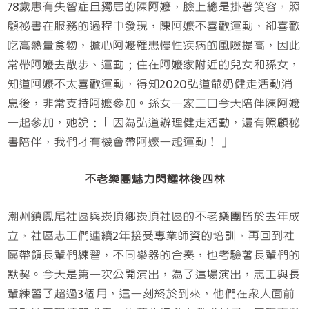
78歲患有失智症且獨居的陳阿嬤，臉上總是掛著笑容，照
顧祕書在服務的過程中發現，陳阿嬤不喜歡運動，卻喜歡
吃高熱量食物，擔心阿嬤罹患慢性疾病的風險提高，因此
常帶阿嬤去散步、運動；住在阿嬤家附近的兒女和孫女，
知道阿嬤不太喜歡運動，得知2020弘道爺奶健走活動消
息後，非常支持阿嬤參加。孫女一家三口今天陪伴陳阿嬤
一起參加，她說：「因為弘道辦理健走活動，還有照顧秘
書陪伴，我們才有機會帶阿嬤一起運動！」
不老樂團魅力閃耀林後四林
潮州鎮鳳尾社區與崁頂鄉崁頂社區的不老樂團皆於去年成
立，社區志工們連續2年接受專業師資的培訓，再回到社
區帶領長輩們練習，不同樂器的合奏，也考驗著長輩們的
默契。今天是第一次公開演出，為了這場演出，志工與長
輩練習了超過3個月，這一刻終於到來，他們在眾人面前