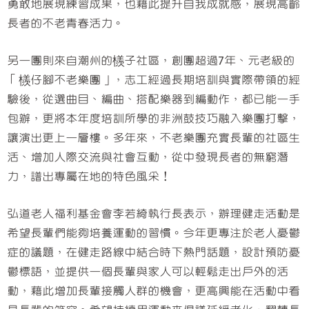
勇敢地展現練習成果，也藉此提升自我成就感，展現高齡
長者的不老青春活力。
另一團則來自潮州的檨子社區，創團超過7年、元老級的
「檨仔腳不老樂團」，志工經過長期培訓與實際帶領的經
驗後，從選曲目、編曲、搭配樂器到編動作，都已能一手
包辦，更將本年度培訓所學的非洲鼓技巧融入樂團打擊，
讓演出更上一層樓。多年來，不老樂團充實長輩的社區生
活、增加人際交流與社會互動，從中發現長者的無窮潛
力，譜出專屬在地的特色風采！
弘道老人福利基金會李若綺執行長表示，辦理健走活動是
希望長輩們能夠培養運動的習慣。今年更專注於老人憂鬱
症的議題，在健走路線中結合時下熱門話題，設計預防憂
鬱標語，並提供一個長輩與家人可以輕鬆走出戶外的活
動，藉此增加長輩接觸人群的機會，更高興能在活動中看