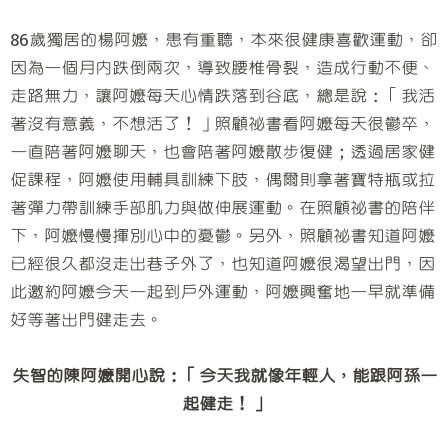
86歲獨居的楊阿嬤，患有重聽，本來很健康喜歡運動，卻
因為一個月內跌倒兩次，導致腰椎骨裂，造成行動不便、
走路無力，讓阿嬤每天心情跌落到谷底，總是說：「我活
著沒有意義，不想活了！」照顧祕書看阿嬤每天很鬱卒，
一直陪著阿嬤聊天，也會陪著阿嬤散步復健；透過居家健
促課程，阿嬤使用輔具訓練下肢，偶爾則拿著寶特瓶或拉
著彈力帶訓練手部肌力與做伸展運動。在照顧祕書的陪伴
下，阿嬤慢慢揮別心中的憂鬱。另外，照顧祕書知道阿嬤
已經很久都沒走出巷子外了，也知道阿嬤很渴望出門，因
此邀約阿嬤今天一起到戶外運動，阿嬤興奮地一早就準備
好等著出門健走去。
失智的陳阿嬤開心說：「今天我就像年輕人，能跟阿孫一
起健走！」