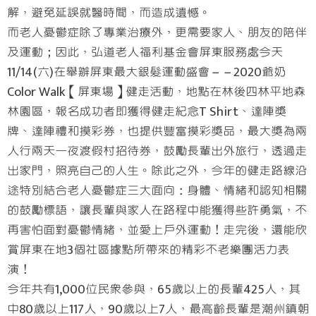
解，避免延誤就醫時間，而造成遺憾。
而老人憂鬱症除了專業治療外，更需要家人、朋友的陪伴
及運動；因此，弘道老人福利基金會屏東服務處今天
11/14(六)在舉辦屏東最大銀髮運動盛會－－2020爺奶
Color Walk【屏東場】健走活動，地點在林後四林平地森
林園區，報名成功者即獲得健走紀念T Shirt、達陣獎
牌、達陣禮和摸彩券，也提供豐富摸彩獎品，最大獎為兩
人行兩天一夜渡假村招待券，鼓勵長輩出外旅行，透過走
出家門，照亮自己的人生。除此之外，今年的健走路線沿
途特別結合老人憂鬱症三大面向：身體、情緒和認知相關
的鼓勵標語，讓長輩與家人在路程中能獲得些許勇氣，不
再害怕面對憂鬱情緒，並愛上戶外運動！走完後，還能欣
賞屏東在地3個社區據點所帶來的精彩不老樂團活力表
演！
今年共有1,000位民眾參與，65歲以上的長輩425人，其
中80歲以上117人，90歲以上7人，最高齡長輩是潮州鎮朝