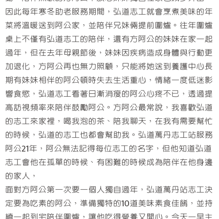
因此每年寒冬助老服務期間，弘道志工就會烹煮美味的年
菜將溫暖送到阿公家，並陪伴兄妹倆提前圍爐。往年圍爐
桌上不僅有弘道志工的陪伴，還有方阿公的妹妹在家一起
過年，但在去年母親節後，妹妹因疾病造成身體與行動更
加退化，方阿公再也無力照顧，只能將她送到養護中心長
期有妹妹相伴的阿公頓時失去生活重心，情緒一度低迷影
響食慾，弘道志工看著日漸消瘦的阿公心疼不已，透過提
高訪視頻率來陪伴鼓勵阿公。方阿公最常說，我喜歡弘道
的志工來家裡，喝我泡的茶、陪我聊天，在我有需要幫忙
的時候，弘道的志工也都會幫助我。弘道萬丹志工站服務
阿公21年，阿公無法記得每位志工的名字，但他知道弘道
志工會他在孤單的時候、有困難的時候成為陪伴在他身邊
的家人，
面對方阿公第一次要一個人獨自過年，弘道萬丹站志工決
定要為吃素的阿公，準備獨特的10道美味素食佳餚，並持
續一起到宅陪伴圍爐，讓他吃得營養又開心。今天一早主