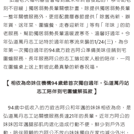
弘道老人福利基金會每到歲末年終皆發起的「寒冬助老
刻不容緩」獨居弱勢長輩關懷計畫，除提供獨居弱勢長輩
一整年關懷服務外，更搭配農曆春節提供「除舊佈新、辦
年貨、送年菜、圍爐餐、走春迎新年」等有「年味」的助
老服務，幫助獨居弱勢長輩溫暖渡寒冬、溫馨好過年。今
年弘道萬丹志工站特於過年前寒流來襲的1/24(三)，為今
年第一次獨自過年的94歲方銓吉阿公準備美味佳餚到宅
圍爐服務，長年服務阿公的志工猶如家人般的陪伴，一同
在圍爐桌上送上對彼此最真摯的新春祝福。
【相依為命妹住機構94歲爺首次獨自過年，弘道萬丹站
志工陪伴到宅圍爐解孤寂】
94歲中低收入的方銓吉阿公和年邁的妹妹相依為命，是
弘道萬丹志工站關懷服務長達21年的長輩。近年方阿公的
妹妹因年邁腿部肌肉退化造成行動不便，鮮少到戶外活
動，陪伴照顧的方阿公不放心妹妹獨自在家也減少外出，