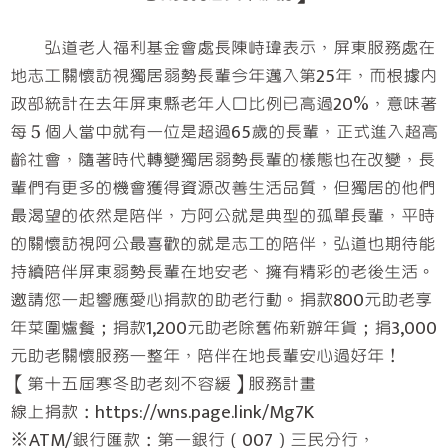
弘道老人福利基金會處長陳峙瑋表示，屏東服務處在
地志工關懷訪視獨居弱勢長輩今年邁入第25年，而根據內
政部統計在去年屏東縣老年人口比例已高過20%，意味著
每５個人當中就有一位是超過65歲的長輩，正式進入超高
齡社會，隨著時代轉變獨居弱勢長輩的樣態也在改變，長
輩們有更多的機會獲得資源改善生活品質，但獨居的他們
最渴望的依然是陪伴，方阿公就是典型的孤單長輩，平時
的關懷訪視阿公最喜歡的就是志工的陪伴，弘道也期待能
持續陪伴屏東弱勢長輩在地安老、擁有精彩的老後生活。
邀請您一起響應愛心捐款的助老行動。捐款800元助老享
年菜圍爐餐；捐款1,200元助老除舊佈新辦年貨；捐3,000
元助老關懷服務一整年，陪伴在地長輩安心過好年！
【第十五屆寒冬助老刻不容緩】服務計畫
線上捐款：https://wns.page.link/Mg7K
※ATM/銀行匯款：第一銀行（007）三民分行，