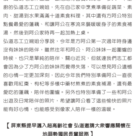
廚的弘道志工立婉姐，先在自己家中烹煮準備從蔬菜、素
肉、甜湯到水果滿滿十道素食料理，其中還有方阿公特別
點餐最愛的蓮藕、和讓阿公在寒流來襲暖暖身子的素食補
湯，然後到阿公家時再一起加熱上桌。
弘道志工立婉姐分享說，今年是方阿公第一次過年時身邊
沒有妹妹的陪伴，雖然往年和阿公、阿公妹妹一起圍爐的
時候，也只是單純的陪伴、關心近況，但就連我們志工都
會因為少了方阿公的妹妹而覺得失落，可以想見阿公遺憾
的心情一定更加深刻，因此今年我們特別準備阿公一直很
喜歡用紅棗、枸杞等多樣中藥材熬煮的素食補湯，還有最
愛吃的蓮藕，陪伴他圍爐。另外也特別準備了一些和阿公
出遊及日常陪伴的照片，希望讓阿公看了這些愉快的照片
能有好心情，也能感受到像家人陪伴一樣的溫暖。
【屏東縣提早邁入超高齡社會 弘道邀請大眾響應關懷在
地弱勢獨居長輩服務】